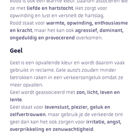
Rood is ook een warme kleur. Daarom associëren we
ze met
liefde en hartstocht
. Het zorgt voor
opwinding en lust en versnelt de hartslag.
Rood staat voor
warmte, opwinding, enthousiasme
en kracht
, maar het kan ook
agressief, dominant,
ongeduldig en provocerend
overkomen.
Geel
Geel is een opvallende kleur en wordt daarom vaak
gebruikt in reclame. Gele auto’s zouden minder
betrokken raken in een verkeersongeluk omdat ze
meer opvallen.
Geel wordt geassocieerd met
zon, licht, leven en
lente
.
Geel staat voor
levenslust, plezier, geluk en
zelfvertrouwen
, maar gebruik je de verkeerde tint
geel dan kan het ook zorgen voor
irritatie, angst,
overprikkeling en zenuwachtigheid
.