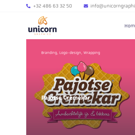
+32 486 63 32 50
info@unicorngraphi
Hom
Branding
Logo-design
Wrapping
Pajotse Crèmekar