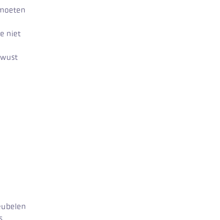
 moeten
e niet
ewust
meubelen
s.