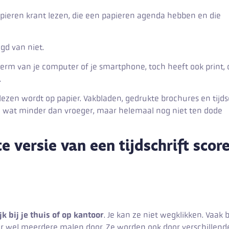
apieren krant lezen, die een papieren agenda hebben en die
igd van niet.
herm van je computer of je smartphone, toch heeft ook print,
.
lezen wordt op papier. Vakbladen, gedrukte brochures en tijds
n wat minder dan vroeger, maar helemaal nog niet ten dode
 versie van een tijdschrift scor
k bij je thuis of op kantoor
. Je kan ze niet wegklikken. Vaak b
 er wel meerdere malen door. Ze worden ook door verschillend