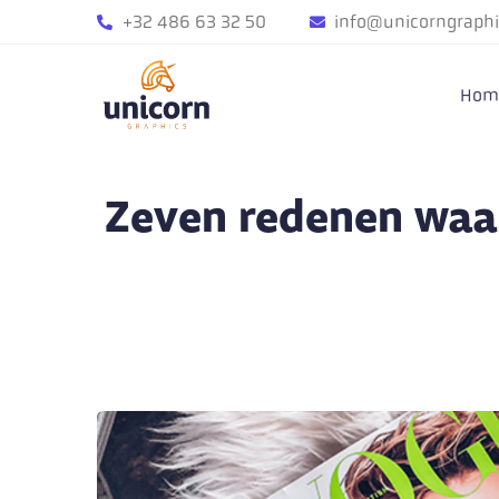
+32 486 63 32 50
info@unicorngraphi
Hom
Zeven redenen waar