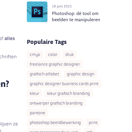
18 juni 2021
Photoshop: dé tool om
beelden te manipuleren
 of
alles
Populaire Tags
cmyk
color
druk
chriften
freelance graphic designer
grafisch alfabet
graphic design
en?
graphic designer business cards print
kleur
kleur grafisch branding
ontwerper grafisch branding
pantone
photoshop beeldbewerking
print
lijven ze
e