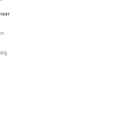
meer
en
dig.