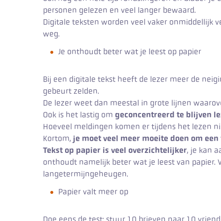
personen gelezen en veel langer bewaard.
Digitale teksten worden veel vaker onmiddellijk v
weg.
Je onthoudt beter wat je leest op papier
Bij een digitale tekst heeft de lezer meer de neig
gebeurt zelden.
De lezer weet dan meestal in grote lijnen waarover
Ook is het lastig om
geconcentreerd te blijven l
Hoeveel meldingen komen er tijdens het lezen n
Kortom,
je moet veel meer moeite doen om een 
Tekst op papier is veel overzichtelijker
, je kan
onthoudt namelijk beter wat je leest van papier.
langetermijngeheugen.
Papier valt meer op
Doe eens de test: stuur 10 brieven naar 10 vrien