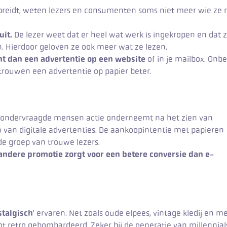
spreidt, weten lezers en consumenten soms niet meer wie ze
uit.
De lezer weet dat er heel wat werk is ingekropen en dat z
. Hierdoor geloven ze ook meer wat ze lezen.
ht dan een advertentie op een website
of in je mailbox. Onb
rtrouwen een advertentie op papier beter.
e ondervraagde mensen actie onderneemt na het zien van
n van digitale advertenties. De aankoopintentie met papieren
 de groep van trouwe lezers.
 andere promotie zorgt voor een betere conversie dan e-
stalgisch
’ ervaren. Net zoals oude elpees, vintage kledij en 
ot retro gebombardeerd. Zeker bij de generatie van millennial