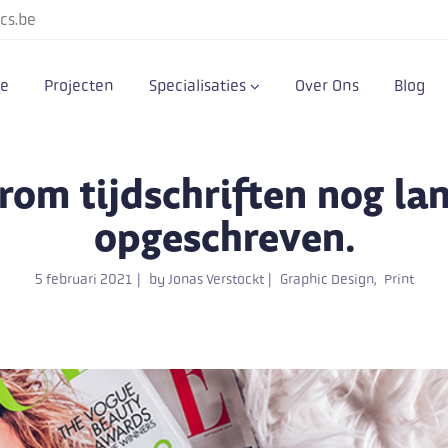
cs.be
e
Projecten
Specialisaties
Over Ons
Blog
om tijdschriften nog lang
opgeschreven.
5 februari 2021
by
Jonas Verstockt
Graphic Design
Print