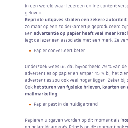
In een wereld waar iedereen online content ver
geloven.
Geprinte uitgaves stralen een zekere autoriteit 
zo maar op een zolderkamertje geproduceerd zijn
Een
advertentie op papier heeft veel meer krac
legt de lezer een associatie met een merk. Ze ve
Papier converteert beter
Onderzoek wees uit dat bijvoorbeeld 79 % van d
advertenties op papier en amper 45 % bij het zie
advertenties zou ook veel hoger liggen. Zeker bij
Ook
het sturen van fysieke brieven, kaarten en
mailmarketing
.
Papier past in de huidige trend
Papieren uitgaven worden op dit moment als ‘
no
en polaroidcamera’s. Print is op dit moment ook t